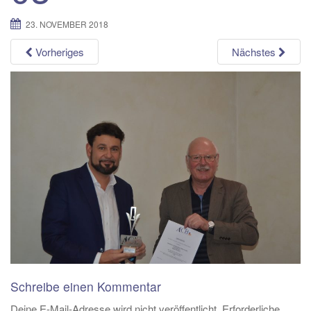
t
23. NOVEMBER 2018
i
o
Vorheriges
Nächstes
n
Schreibe einen Kommentar
Deine E-Mail-Adresse wird nicht veröffentlicht.
Erforderliche