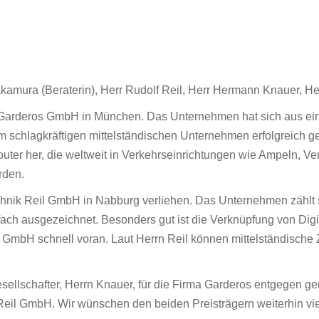
akamura (Beraterin), Herr Rudolf Reil, Herr Hermann Knauer, He
a Garderos GmbH in München. Das Unternehmen hat sich aus ei
schlagkräftigen mittelständischen Unternehmen erfolgreich ge
ter her, die weltweit in Verkehrseinrichtungen wie Ampeln, Verk
rden.
hnik Reil GmbH in Nabburg verliehen. Das Unternehmen zählt s
ch ausgezeichnet. Besonders gut ist die Verknüpfung von Digi
il GmbH schnell voran. Laut Herrn Reil können mittelständische 
sellschafter, Herrn Knauer, für die Firma Garderos entgegen
k Reil GmbH. Wir wünschen den beiden Preisträgern weiterhin vi