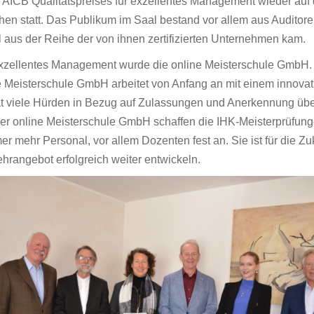
 AICB Qualitätspreises für exzellentes Management wieder auf
 statt. Das Publikum im Saal bestand vor allem aus Auditoren d
l aus der Reihe der von ihnen zertifizierten Unternehmen kam.
 exzellentes Management wurde die online Meisterschule GmbH. 
Meisterschule GmbH arbeitet von Anfang an mit einem innovati
 viele Hürden in Bezug auf Zulassungen und Anerkennung über
der online Meisterschule GmbH schaffen die IHK-Meisterprüfunge
er mehr Personal, vor allem Dozenten fest an. Sie ist für die Zu
hrangebot erfolgreich weiter entwickeln.