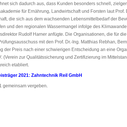
 sich dadurch aus, dass Kunden besonders schnell, zielgenau 
akademie für Ernährung, Landwirtschaft und Forsten laut Prof. D
haft, die sich aus dem wachsenden Lebensmittelbedarf der Bev
toffen und den regionalen Wassermangel infolge des Klimawan
direktor Rudolf Harner anfügte. Die Organisationen, die für die
fungsausschuss mit den Prof. Dr.-Ing. Matthias Rebhan, Bern
g der Preis nach einer schwierigen Entscheidung an eine Orga
 (Verein zur Qualitätssicherung und Zertifizierung im Mittelst
reich etabliert.
isträger 2021: Zahntechnik Reil GmbH
21 gemeinsam vergeben.