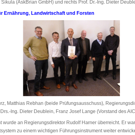
 Sikula (AskBrian GmbH) und rechts Prof. Dr.-Ing. Dieter Deuble
ür Ernährung, Landwirtschaft und Forsten
 Kurz, Matthias Rebhan (beide Prüfungsausschuss), Regierungsd
f. Drs.-Ing. Dieter Deublein, Franz Josef Lange (Vorstand des 
 wurde an Regierungsdirektor Rudolf Harner überreicht. Er wa
stem zu einem wichtigen Führungsinstrument weiter entwickelt