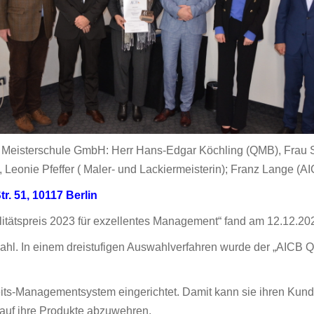
ne Meisterschule GmbH: Herr Hans-Edgar Köchling (QMB), Frau S
), Leonie Pfeffer ( Maler- und Lackiermeisterin); Franz Lange (A
r. 51, 10117 Berlin
itätspreis 2023 für exzellentes Management“ fand am 12.12.2023
l. In einem dreistufigen Auswahlverfahren wurde der „AICB Qu
its-Managementsystem eingerichtet. Damit kann sie ihren Kunde
auf ihre Produkte abzuwehren.